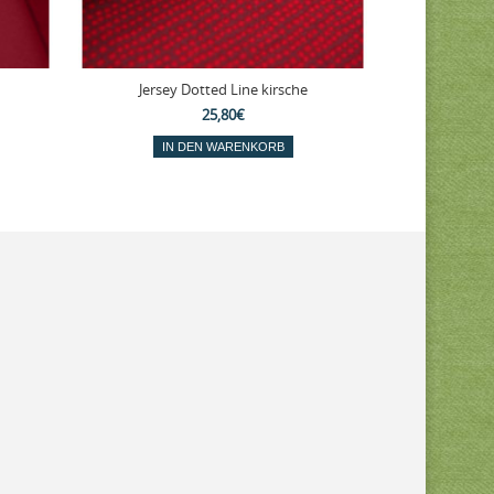
Jersey Dotted Line kirsche
Jacquard
25,80€
IN DEN WARENKORB
IN