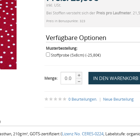
inkl. USt.
Bei Stoffen versteht sich der
Preis pro Laufmeter
. 21,
Preis in Bonuspunkte: 323
Verfügbare Optionen
Musterbestellung:
Stoffprobe (5x8cm) (-25,80€)
Menge:
0 Beurteilungen.
|
Neue Beurteilung
)
GOTS-zertifiziert (
Lizenz No. CERES-0224
, Labelstufe: organic
lasthan, 210g/m²,