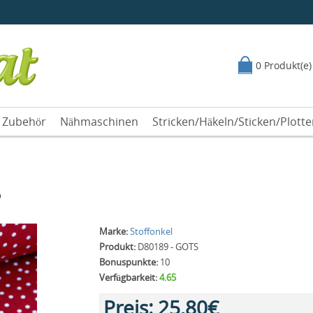
0 Produkt(e)
Zubehör
Nähmaschinen
Stricken/Häkeln/Sticken/Plott
e
Marke:
Stoffonkel
Produkt:
D80189 - GOTS
Bonuspunkte:
10
Verfügbarkeit:
4.65
Preis:
25,80€