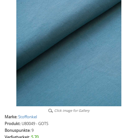
Click image for Gallery
Marke:
Stoffonkel
Produkt:
U80049 - GOTS
Bonuspunkte:
9
Verfügbarkeit:
5.70