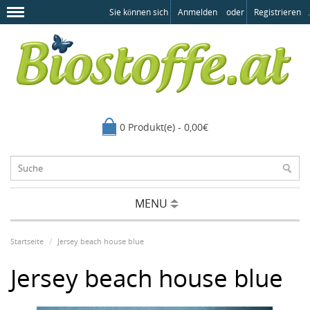
Sie können sich
Anmelden
oder
Registrieren
.
0 Produkt(e) - 0,00€
MENU
Startseite
Jersey beach house blue
Jersey beach house blue