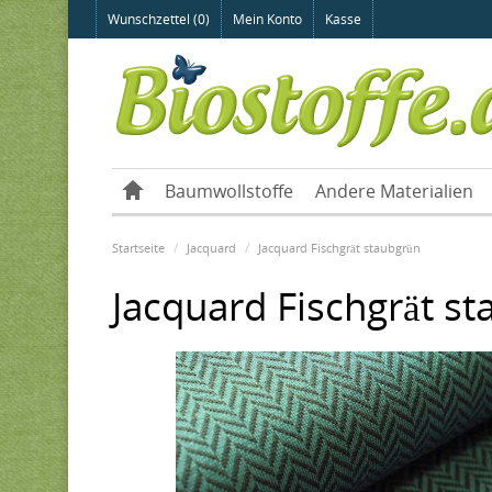
Wunschzettel (0)
Mein Konto
Kasse
Baumwollstoffe
Andere Materialien
Startseite
Jacquard
Jacquard Fischgrät staubgrün
Jacquard Fischgrät s