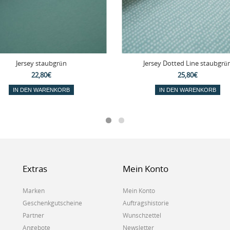
Jersey staubgrün
Jersey Dotted Line staubgrü
22,80€
25,80€
IN DEN WARENKORB
IN DEN WARENKORB
Extras
Mein Konto
Marken
Mein Konto
Geschenkgutscheine
Auftragshistorie
Partner
Wunschzettel
Angebote
Newsletter