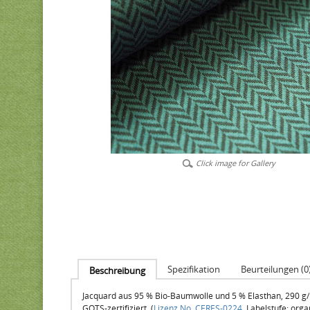
Click image for Gallery
Spezifikation
Beurteilungen (0
Beschreibung
Jacquard aus 95 % Bio-Baumwolle und 5 % Elasthan, 290 g/m
GOTS-zertifiziert (
Lizenz No. CERES-0224
, Labelstufe: orga