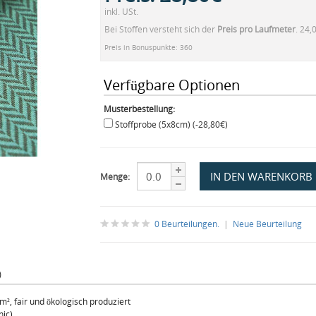
inkl. USt.
Bei Stoffen versteht sich der
Preis pro Laufmeter
. 24,
Preis in Bonuspunkte: 360
Verfügbare Optionen
Musterbestellung:
Stoffprobe (5x8cm) (-28,80€)
Menge:
0 Beurteilungen.
|
Neue Beurteilung
)
², fair und ökologisch produziert
nic)