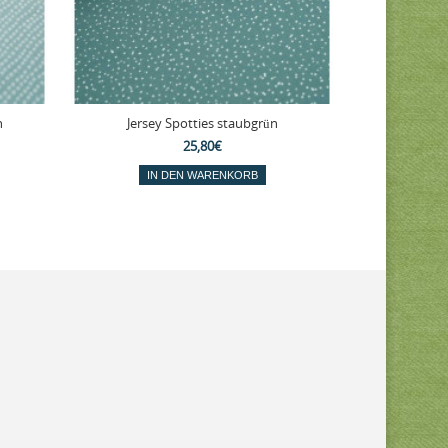
n
Jersey Spotties staubgrün
Kusch
25,80€
IN DEN WARENKORB
IN