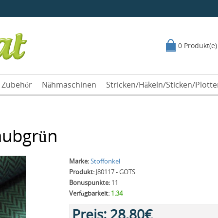
0 Produkt(e)
Zubehör
Nähmaschinen
Stricken/Häkeln/Sticken/Plott
taubgrün
Marke:
Stoffonkel
Produkt:
J80117 - GOTS
Bonuspunkte:
11
Verfügbarkeit:
1.34
Preis:
28,80€