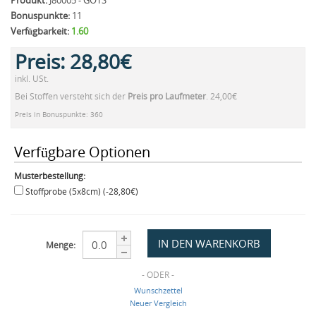
Produkt:
J80005 - GOTS
Bonuspunkte:
11
Verfügbarkeit:
1.60
Preis:
28,80€
inkl. USt.
Bei Stoffen versteht sich der
Preis pro Laufmeter
. 24,00€
Preis in Bonuspunkte: 360
Verfügbare Optionen
Musterbestellung:
Stoffprobe (5x8cm) (-28,80€)
Menge:
- ODER -
Wunschzettel
Neuer Vergleich