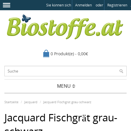
Sie können sich
Anmelden
oder
Registrieren
.
0 Produkt(e) - 0,00€
MENU
Startseite
Jacquard
Jacquard Fischgrät grau-schwarz
Jacquard Fischgrät grau-