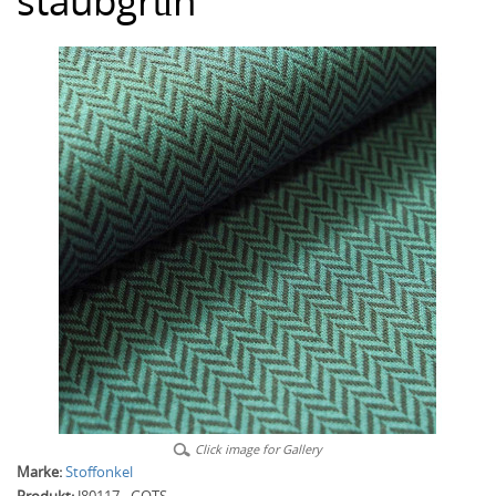
staubgrün
Click image for Gallery
Marke:
Stoffonkel