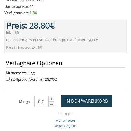
Produkt:
J80117 - GOTS
Bonuspunkte:
11
Verfügbarkeit:
1.34
Preis:
28,80€
inkl. USt.
Bei Stoffen versteht sich der
Preis pro Laufmeter
. 24,00€
Preis in Bonuspunkte: 360
Verfügbare Optionen
Musterbestellung:
Stoffprobe (5x8cm) (-28,80€)
Menge:
- ODER -
Wunschzettel
Neuer Vergleich