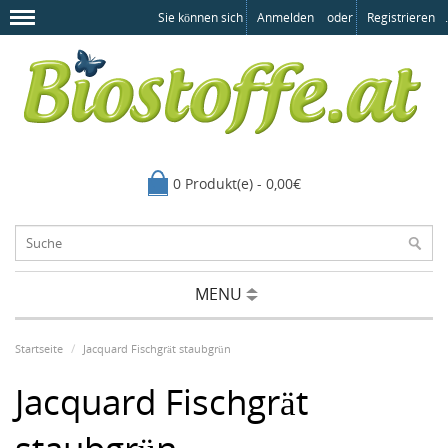
Sie können sich
Anmelden
oder
Registrieren
.
0 Produkt(e) - 0,00€
MENU
Startseite
Jacquard Fischgrät staubgrün
Jacquard Fischgrät