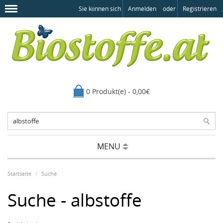
Sie können sich
Anmelden
oder
Registrieren
.
0 Produkt(e) - 0,00€
MENU
Startseite
Suche
Suche - albstoffe