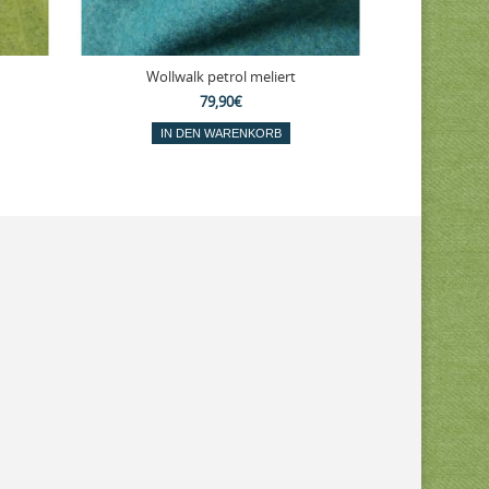
Wollwalk petrol meliert
Wollw
79,90€
IN DEN WARENKORB
IN