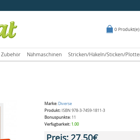
0 Produkt(e)
Zubehör
Nähmaschinen
Stricken/Häkeln/Sticken/Plott
Marke:
Diverse
Produkt:
ISBN 978-3-7459-1811-3
Bonuspunkte:
11
Verfügbarkeit:
1.00
Preis:
27,50€