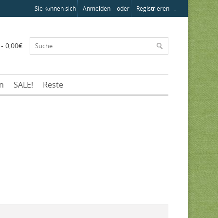
Sie können sich
Anmelden
oder
Registrieren
.
 - 0,00€
en
SALE!
Reste