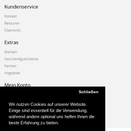
Kundenservice
Kontakt
Retouren
Übersicht
Extras
Marken
Geschenkgutscheine
Partner
Angebote
Mein Konto
Schließen
Mein Konto
Auftragshistorie
Wir nutzen Cookies auf unserer Website.
Wunschzettel
Einige sind essentiell für die Verwendung,
Newsletter
während andere optional uns helfen Ihnen die
beste Erfahrung zu bieten.