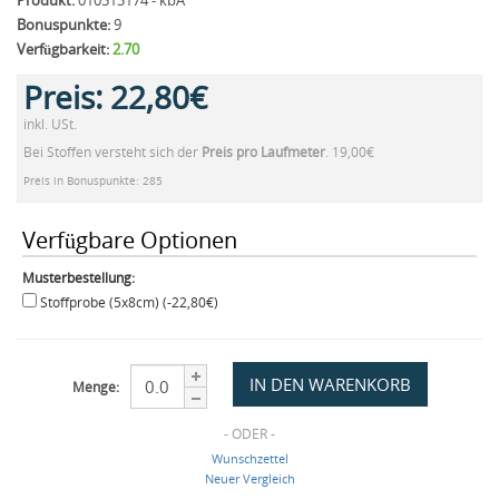
Produkt:
010513174 - kbA
Bonuspunkte:
9
Verfügbarkeit:
2.70
Preis:
22,80€
inkl. USt.
Bei Stoffen versteht sich der
Preis pro Laufmeter
. 19,00€
Preis in Bonuspunkte: 285
Verfügbare Optionen
Musterbestellung:
Stoffprobe (5x8cm) (-22,80€)
Menge:
- ODER -
Wunschzettel
Neuer Vergleich