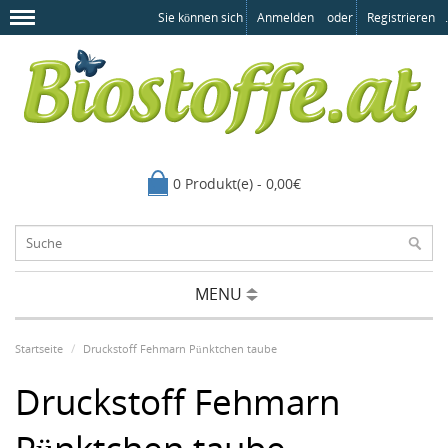
Sie können sich
Anmelden
oder
Registrieren
.
0 Produkt(e) - 0,00€
MENU
Startseite
Druckstoff Fehmarn Pünktchen taube
Druckstoff Fehmarn