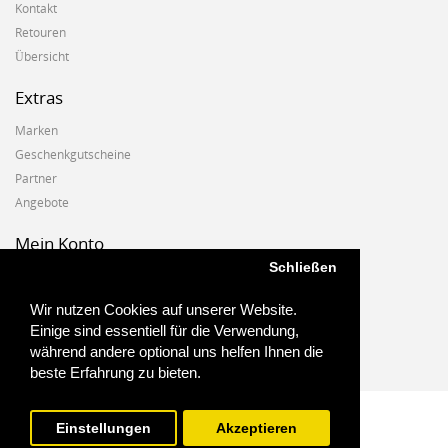
Kontakt
Retouren
Übersicht
Extras
Marken
Geschenkgutscheine
Partner
Angebote
Mein Konto
Schließen
Mein Konto
Auftragshistorie
Wir nutzen Cookies auf unserer Website.
Wunschzettel
Einige sind essentiell für die Verwendung,
Newsletter
während andere optional uns helfen Ihnen die
beste Erfahrung zu bieten.
Einstellungen
Akzeptieren
Biostoffe.at - 2025