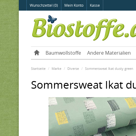
Wunschzettel (0)
Mein Konto
Kasse
Baumwollstoffe
Andere Materialien
Startseite
Marke
Diverse
Sommersweat Ikat dusty green
Sommersweat Ikat du