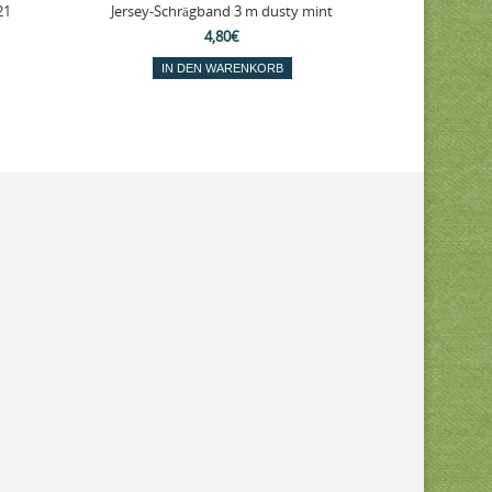
21
Jersey-Schrägband 3 m dusty mint
Jersey-
4,80€
IN DEN WARENKORB
IN