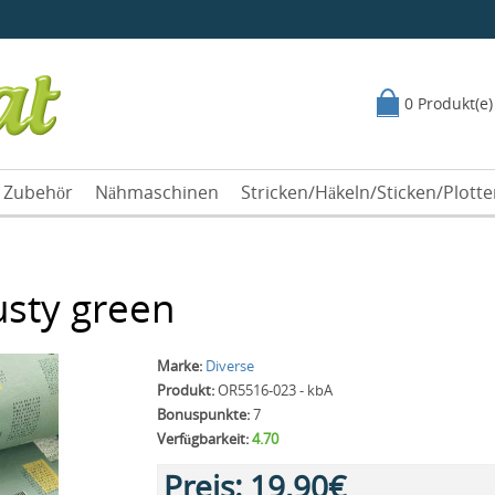
0 Produkt(e)
Zubehör
Nähmaschinen
Stricken/Häkeln/Sticken/Plott
sty green
Marke:
Diverse
Produkt:
OR5516-023 - kbA
Bonuspunkte:
7
Verfügbarkeit:
4.70
Preis:
19,90€