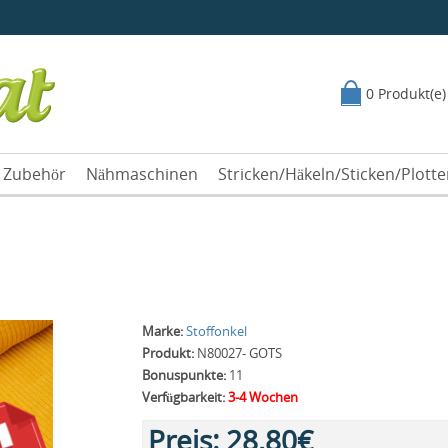
0 Produkt(e)
Zubehör
Nähmaschinen
Stricken/Häkeln/Sticken/Plott
Marke:
Stoffonkel
Produkt:
N80027- GOTS
Bonuspunkte:
11
Verfügbarkeit:
3-4 Wochen
Preis:
28,80€