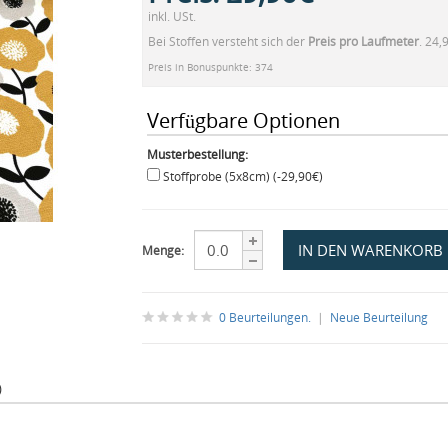
inkl. USt.
Bei Stoffen versteht sich der
Preis pro Laufmeter
. 24,
Preis in Bonuspunkte: 374
Verfügbare Optionen
Musterbestellung:
Stoffprobe (5x8cm) (-29,90€)
Menge:
0 Beurteilungen.
|
Neue Beurteilung
)