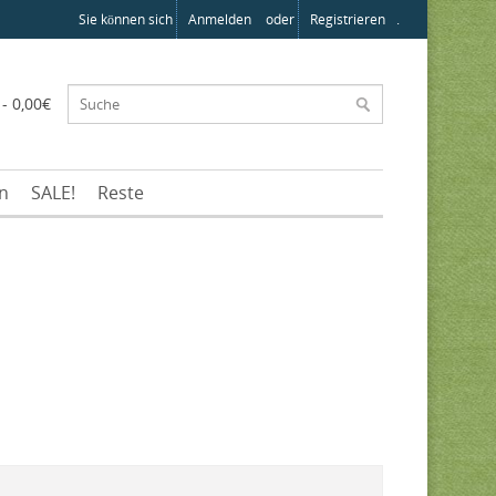
Sie können sich
Anmelden
oder
Registrieren
.
 - 0,00€
en
SALE!
Reste