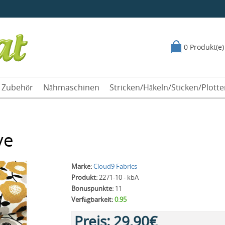
0 Produkt(e)
Zubehör
Nähmaschinen
Stricken/Häkeln/Sticken/Plott
ve
Marke:
Cloud9 Fabrics
Produkt:
2271-10 - kbA
Bonuspunkte:
11
Verfügbarkeit:
0.95
Preis:
29,90€