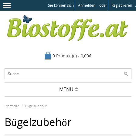
Sie können sich
Anmelden
oder
Registrieren
.
0 Produkt(e) - 0,00€
MENU
Startseite
Bügelzubehör
Bügelzubehör