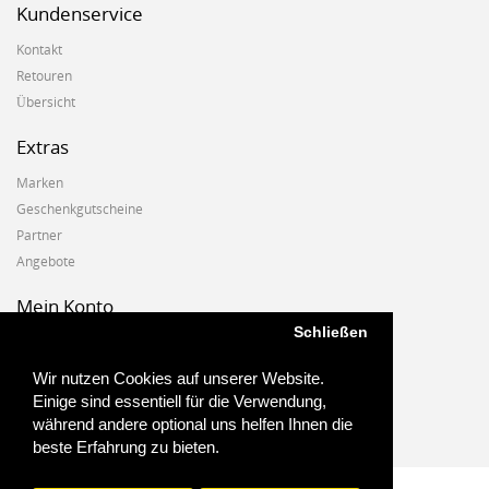
Kundenservice
Kontakt
Retouren
Übersicht
Extras
Marken
Geschenkgutscheine
Partner
Angebote
Mein Konto
Schließen
Mein Konto
Auftragshistorie
Wir nutzen Cookies auf unserer Website.
Wunschzettel
Einige sind essentiell für die Verwendung,
Newsletter
während andere optional uns helfen Ihnen die
beste Erfahrung zu bieten.