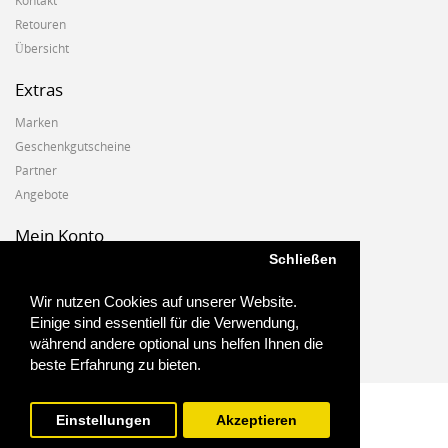
Kontakt
Retouren
Übersicht
Extras
Marken
Geschenkgutscheine
Partner
Angebote
Mein Konto
Schließen
Mein Konto
Auftragshistorie
Wir nutzen Cookies auf unserer Website.
Wunschzettel
Einige sind essentiell für die Verwendung,
Newsletter
während andere optional uns helfen Ihnen die
beste Erfahrung zu bieten.
Einstellungen
Akzeptieren
Biostoffe.at - 2025