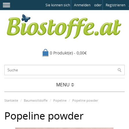
Sie können sich
Anmelden
oder
Registrieren
.
0 Produkt(e) - 0,00€
MENU
Startseite
Baumwollstoffe
Popeline
Popeline powder
Popeline powder