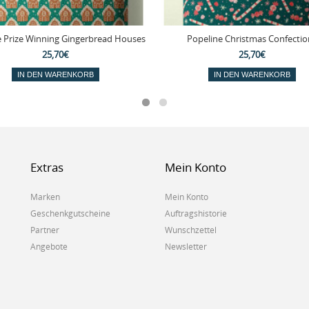
e Prize Winning Gingerbread Houses
Popeline Christmas Confectio
25,70€
25,70€
IN DEN WARENKORB
IN DEN WARENKORB
Extras
Mein Konto
Marken
Mein Konto
Geschenkgutscheine
Auftragshistorie
Partner
Wunschzettel
Angebote
Newsletter