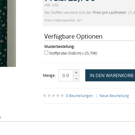
inkl. USt.
Bei Stoffen versteht sich der
Preis pro Laufmeter
. 21,
Preis in Bonuspunkte: 321
Verfügbare Optionen
Musterbestellung:
Stoffprobe (5x8cm) (-25,70€)
Menge:
0 Beurteilungen.
|
Neue Beurteilung
)