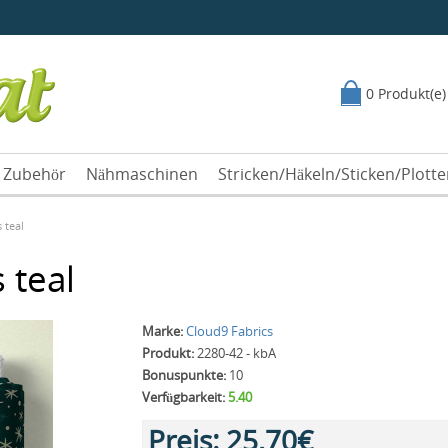
0 Produkt(e)
Zubehör
Nähmaschinen
Stricken/Häkeln/Sticken/Plott
s teal
 teal
Marke:
Cloud9 Fabrics
Produkt:
2280-42 - kbA
Bonuspunkte:
10
Verfügbarkeit:
5.40
Preis:
25,70€