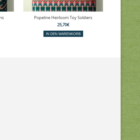
ns
Popeline Heirloom Toy Soldiers
Popeline
25,70€
IN DEN WARENKORB
IN