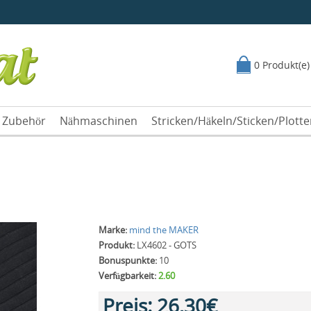
0 Produkt(e)
Zubehör
Nähmaschinen
Stricken/Häkeln/Sticken/Plott
Marke:
mind the MAKER
Produkt:
LX4602 - GOTS
Bonuspunkte:
10
Verfügbarkeit:
2.60
Preis:
26,30€