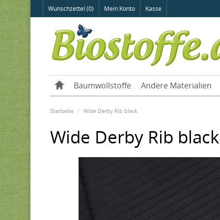
Wunschzettel (0)
Mein Konto
Kasse
Baumwollstoffe
Andere Materialien
Startseite
Wide Derby Rib black
Wide Derby Rib black