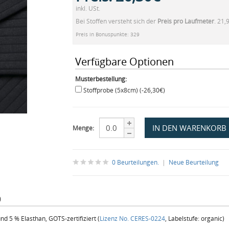
inkl. USt.
Bei Stoffen versteht sich der
Preis pro Laufmeter
. 21,
Preis in Bonuspunkte: 329
Verfügbare Optionen
Musterbestellung:
Stoffprobe (5x8cm) (-26,30€)
Menge:
0 Beurteilungen.
|
Neue Beurteilung
)
d 5 % Elasthan, GOTS-zertifiziert (
Lizenz No. CERES-0224
, Labelstufe: organic)