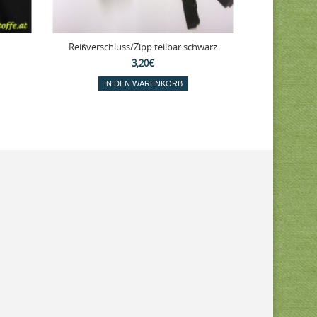
Reißverschluss/Zipp teilbar schwarz
Jersey-
3,20€
IN DEN WARENKORB
IN