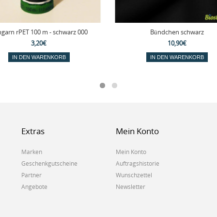
garn rPET 100 m - schwarz 000
Bündchen schwarz
3,20€
10,90€
IN DEN WARENKORB
IN DEN WARENKORB
Extras
Mein Konto
Marken
Mein Konto
Geschenkgutscheine
Auftragshistorie
Partner
Wunschzettel
Angebote
Newsletter