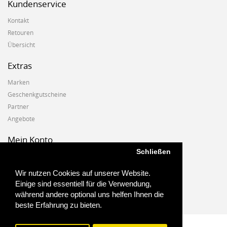
Kundenservice
Kontakt
Retouren
Übersicht
Extras
Marken
Geschenkgutscheine
Partner
Angebote
Mein Konto
Schließen
Mein Konto
Auftragshistorie
Wir nutzen Cookies auf unserer Website.
Wunschzettel
Einige sind essentiell für die Verwendung,
Newsletter
während andere optional uns helfen Ihnen die
beste Erfahrung zu bieten.