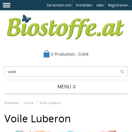
Sie können sich
Anmelden
oder
Registrieren
.
0 Produkt(e) - 0,00€
MENU
Startseite
Suche
Voile Luberon
Voile Luberon