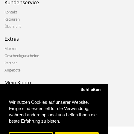
Kundenservice
Kontakt
Retouren
Übersicht
Extras
Marken
Geschenkgutscheine
Partner
Angebote
Mein Konto
Schließen
Mein Konto
Auftragshistorie
Wir nutzen Cookies auf unserer Website.
Wunschzettel
Einige sind essentiell für die Verwendung,
Newsletter
während andere optional uns helfen Ihnen die
beste Erfahrung zu bieten.