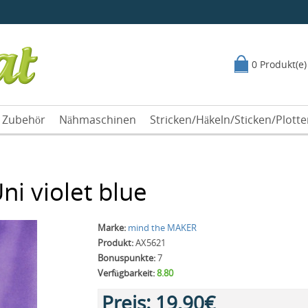
0 Produkt(e)
Zubehör
Nähmaschinen
Stricken/Häkeln/Sticken/Plott
ni violet blue
Marke:
mind the MAKER
Produkt:
AX5621
Bonuspunkte:
7
Verfügbarkeit:
8.80
Preis:
19,90€