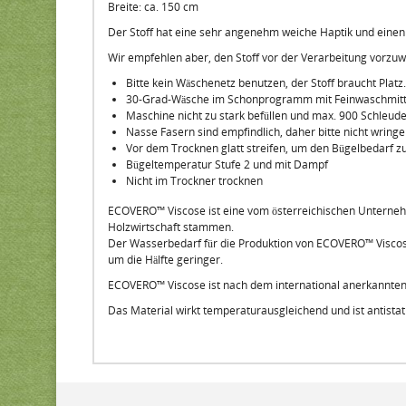
Breite: ca. 150 cm
Der Stoff hat eine sehr angenehm weiche Haptik und einen h
Wir empfehlen aber, den Stoff vor der Verarbeitung vorzuwa
Bitte kein Wäschenetz benutzen, der Stoff braucht Platz
30-Grad-Wäsche im Schonprogramm mit Feinwaschmitt
Maschine nicht zu stark befüllen und max. 900 Schleud
Nasse Fasern sind empfindlich, daher bitte nicht wringe
Vor dem Trocknen glatt streifen, um den Bügelbedarf z
Bügeltemperatur Stufe 2 und mit Dampf
Nicht im Trockner trocknen
ECOVERO™ Viscose ist eine vom österreichischen Unternehmen
Holzwirtschaft stammen.
Der Wasserbedarf für die Produktion von ECOVERO™ Viscose
um die Hälfte geringer.
ECOVERO™ Viscose ist nach dem international anerkannten "
Das Material wirkt temperaturausgleichend und ist antista