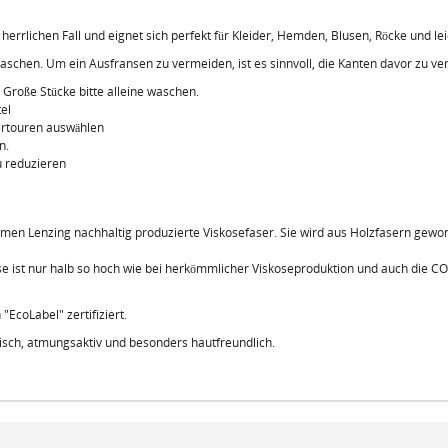
errlichen Fall und eignet sich perfekt für Kleider, Hemden, Blusen, Röcke und le
schen. Um ein Ausfransen zu vermeiden, ist es sinnvoll, die Kanten davor zu vers
. Große Stücke bitte alleine waschen.
el
ertouren auswählen
n.
u reduzieren
 Lenzing nachhaltig produzierte Viskosefaser. Sie wird aus Holzfasern gewonnen,
 ist nur halb so hoch wie bei herkömmlicher Viskoseproduktion und auch die CO
EcoLabel" zertifiziert.
tisch, atmungsaktiv und besonders hautfreundlich.