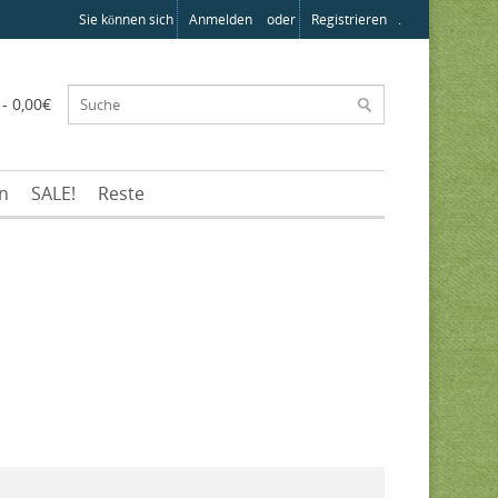
Sie können sich
Anmelden
oder
Registrieren
.
 - 0,00€
en
SALE!
Reste