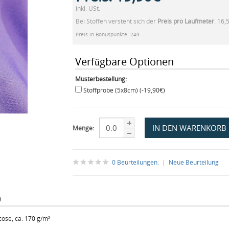
inkl. USt.
Bei Stoffen versteht sich der
Preis pro Laufmeter
. 16,
Preis in Bonuspunkte: 249
Verfügbare Optionen
Musterbestellung:
Stoffprobe (5x8cm) (-19,90€)
Menge:
0 Beurteilungen.
|
Neue Beurteilung
)
ose, ca. 170 g/m²