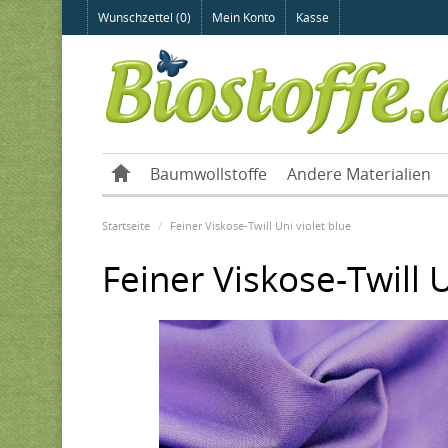
Wunschzettel (0)
Mein Konto
Kasse
Baumwollstoffe
Andere Materialien
Startseite
Feiner Viskose-Twill Uni violet blue
Feiner Viskose-Twill U