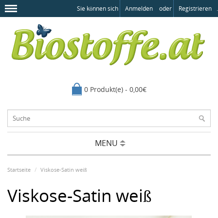
Sie können sich
Anmelden
oder
Registrieren
.
0 Produkt(e) - 0,00€
MENU
Startseite
Viskose-Satin weiß
Viskose-Satin weiß