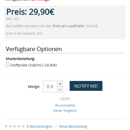
Preis:
29,90€
inkl. USt.
Bei Stoffen versteht sich der
Preis pro Laufmeter
. 24,92€
Preis in Bonuspunkte: 374
Verfügbare Optionen
Musterbestellung:
Stoffprobe (5x8cm) (-29,90€)
Menge:
- ODER -
Wunschzettel
Neuer Vergleich
0 Beurteilungen.
|
Neue Beurteilung