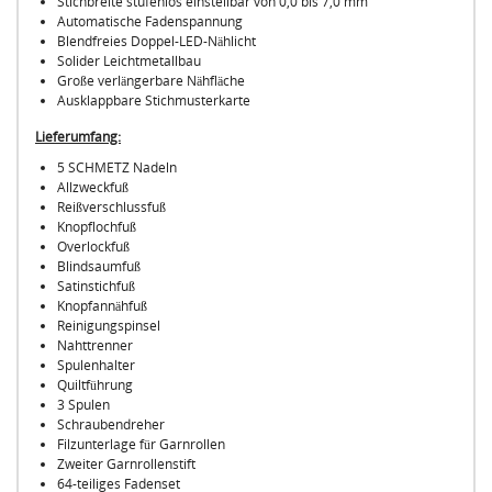
Stichbreite stufenlos einstellbar von 0,0 bis 7,0 mm
Automatische Fadenspannung
Blendfreies Doppel-LED-Nählicht
Solider Leichtmetallbau
Große verlängerbare Nähfläche
Ausklappbare Stichmusterkarte
Lieferumfang:
5 SCHMETZ Nadeln
Allzweckfuß
Reißverschlussfuß
Knopflochfuß
Overlockfuß
Blindsaumfuß
Satinstichfuß
Knopfannähfuß
Reinigungspinsel
Nahttrenner
Spulenhalter
Quiltführung
3 Spulen
Schraubendreher
Filzunterlage für Garnrollen
Zweiter Garnrollenstift
64-teiliges Fadenset