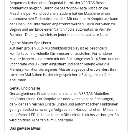
Bequemes Nähen ohne Fußpedal ist mit der VERITAS Bessie
problemlos möglich. Durch die Start/Stop-Taste lässt sich die
Maschine per Hand bedienen. Zudem hat die Maschine einen
automatischen Fadenabschneider. Mit nur einem Knopfdruck kann
der Ober-und Unterfaden abgetrennt werden. Beim Vernähen zu
Beginn und am Ende einer Naht hilft die automatische Vernäh-
Funktion. Diese gewährleistet jederzeit eine belastbare Naht.
Eigene Muster Speichern
Auf dem großen LCD-Multifunktionsdisplay ist es besonders
komfortabel individuelle Stichmuster einzustellen. Vorhandene
Muster können zusammen mit der Stichlänge von 0 - 4,5mm und der
Stichbreite von 0 - 7mm einjustiert und anschließend über die
Memory-Funktion als eigenes Muster abgespeichert werden. Beim
nächsten Mal Nähen ist der eingespeicherte Stich ganz einfach
abzurufen.
Genau und präzise
Genauigkeit und Präzision stehen bei allen VERITAS Modellen
im Vordergrund. Ob Knopflöcher oder verschiedene Stichlängen,
dank der zahlreichen Einstellungen und automatischen Funktionen
gelingen selbst schwierige Aufgaben im Handumdrehen. Mit dem
blendfreien LED-Licht bleibt dem Blick einfach nichts verborgen. So
wird präzises Arbeiten zum Kinderspiel.
Das gewisse Etwas