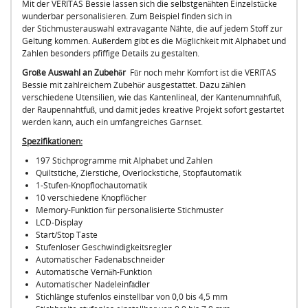
Mit der VERITAS Bessie lassen sich die selbstgenähten Einzelstücke
wunderbar personalisieren. Zum Beispiel finden sich in
der Stichmusterauswahl extravagante Nähte, die auf jedem Stoff zur
Geltung kommen. Außerdem gibt es die Möglichkeit mit Alphabet und
Zahlen besonders pfiffige Details zu gestalten.
Große Auswahl an Zubehör
Für noch mehr Komfort ist die VERITAS
Bessie mit zahlreichem Zubehör ausgestattet. Dazu zählen
verschiedene Utensilien, wie das Kantenlineal, der Kantenumnähfuß,
der Raupennahtfuß, und damit jedes kreative Projekt sofort gestartet
werden kann, auch ein umfangreiches Garnset.
Spezifikationen:
197 Stichprogramme mit Alphabet und Zahlen
Quiltstiche, Zierstiche, Overlockstiche, Stopfautomatik
1-Stufen-Knopflochautomatik
10 verschiedene Knopflöcher
Memory-Funktion für personalisierte Stichmuster
LCD-Display
Start/Stop Taste
Stufenloser Geschwindigkeitsregler
Automatischer Fadenabschneider
Automatische Vernäh-Funktion
Automatischer Nadeleinfädler
Stichlänge stufenlos einstellbar von 0,0 bis 4,5 mm