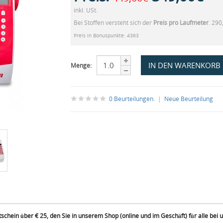
inkl. USt.
Bei Stoffen versteht sich der
Preis pro Laufmeter
. 290
Preis in Bonuspunkte: 4363
Menge:
0 Beurteilungen.
|
Neue Beurteilung
chein über € 25, den Sie in unserem Shop (online und im Geschäft) für alle bei u