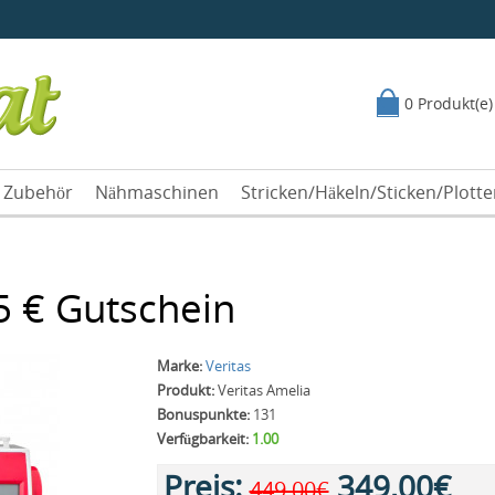
0 Produkt(e)
Zubehör
Nähmaschinen
Stricken/Häkeln/Sticken/Plott
25 € Gutschein
Marke:
Veritas
Produkt:
Veritas Amelia
Bonuspunkte:
131
Verfügbarkeit:
1.00
Preis:
349,00€
449,00€