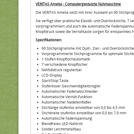
VERITAS Amelia - Computergestützte Nähmaschine
Die VERITAS Amelia setzt mit ihrer Auswahl an 90 Stichpr
Sie verfügt über praktische Elastik- und Overlockstiche, 7 
vorprogrammiert und auch die automatische Fadenspannung
Knopfdruck sowie die Vernähtaste sorgen für entspanntes 
Spezifikationen:
90 Stichprogramme mit Quilt-, Zier-, und Overlockstiche
Vorprogrammierte Stichprogramme für optimale Stichbr
1-Stufen-Knopflochautomatik
7 verschiedene Knopflöcher
Nähfußdruck regulierbar
LCD-Display
Start/Stop Taste
Stufenloser Geschwindigkeitsregler
Automatischer Fadenabschneider
Automatische Vernäh-Funktion
Automatischer Nadeleinfädler
Stichlänge stufenlos einstellbar von 0,0 bis 4,5 mm
Stichbreite stufenlos einstellbar von 0,0 bis 7,0 mm
Automatische Fadenspannung
Blendfreies LED-Nählicht
Solider Leichtmetallbau