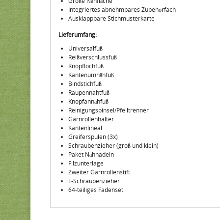
Große Nähfläche
Integriertes abnehmbares Zubehörfach
Ausklappbare Stichmusterkarte
Lieferumfang:
Universalfuß
Reißverschlussfuß
Knopflochfuß
Kantenumnähfuß
Bindstichfuß
Raupennahtfuß
Knopfannähfuß
Reinigungspinsel/Pfeiltrenner
Garnrollenhalter
Kantenlineal
Greiferspulen (3x)
Schraubenzieher (groß und klein)
Paket Nähnadeln
Filzunterlage
Zweiter Garnrollenstift
L-Schraubenzieher
64-teiliges Fadenset