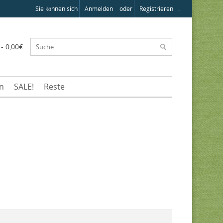
Sie können sich
Anmelden
oder
Registrieren
.
 - 0,00€
en
SALE!
Reste