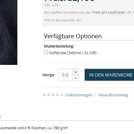
inkl. USt.
Bei Stoffen versteht sich der
Preis pro Laufmeter
. 26,
Preis in Bonuspunkte: 401
Verfügbare Optionen
Musterbestellung:
Stoffprobe (5x8cm) (-32,10€)
Menge:
0 Beurteilungen.
|
Neue Beurteilung
)
aumwolle und 4 % Elasthan, ca. 390 g/m²