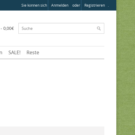
Sie können sich
Anmelden
oder
Registrieren
.
 - 0,00€
en
SALE!
Reste