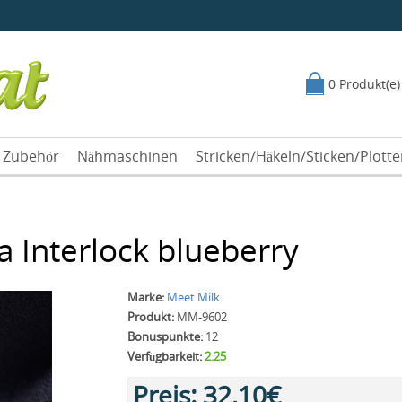
0 Produkt(e)
Zubehör
Nähmaschinen
Stricken/Häkeln/Sticken/Plott
 Interlock blueberry
Marke:
Meet Milk
Produkt:
MM-9602
Bonuspunkte:
12
Verfügbarkeit:
2.25
Preis:
32,10€