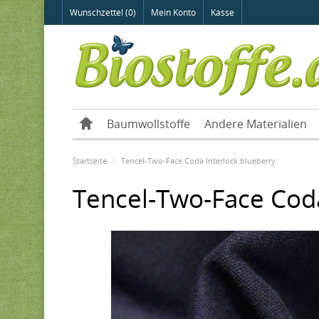
Wunschzettel (0)
Mein Konto
Kasse
Baumwollstoffe
Andere Materialien
Startseite
Tencel-Two-Face Coda Interlock blueberry
Tencel-Two-Face Coda