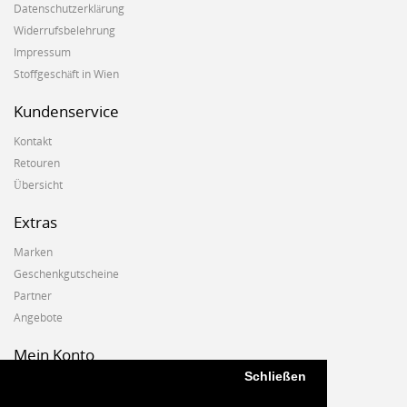
Datenschutzerklärung
Widerrufsbelehrung
Impressum
Stoffgeschäft in Wien
Kundenservice
Kontakt
Retouren
Übersicht
Extras
Marken
Geschenkgutscheine
Partner
Angebote
Mein Konto
Schließen
Mein Konto
Auftragshistorie