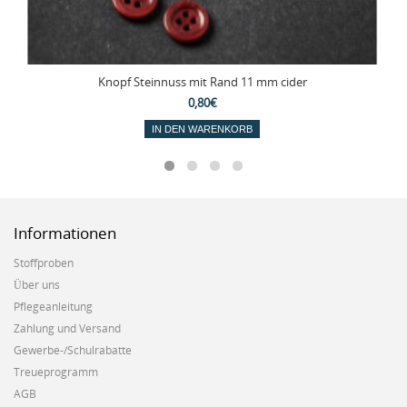
Knopf Steinnuss mit Rand 11 mm cider
0,80€
IN DEN WARENKORB
Informationen
Stoffproben
Über uns
Pflegeanleitung
Zahlung und Versand
Gewerbe-/Schulrabatte
Treueprogramm
AGB