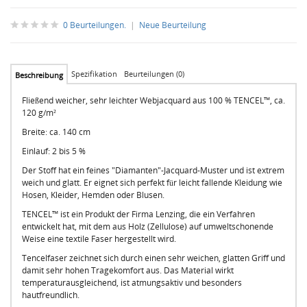
0 Beurteilungen.
|
Neue Beurteilung
Spezifikation
Beurteilungen (0)
Beschreibung
Fließend weicher, sehr leichter Webjacquard aus 100 % TENCEL™, ca.
120 g/m²
Breite: ca. 140 cm
Einlauf: 2 bis 5 %
Der Stoff hat ein feines "Diamanten"-Jacquard-Muster und ist extrem
weich und glatt. Er eignet sich perfekt für leicht fallende Kleidung wie
Hosen, Kleider, Hemden oder Blusen.
TENCEL™ ist ein Produkt der Firma Lenzing, die ein Verfahren
entwickelt hat, mit dem aus Holz (Zellulose) auf umweltschonende
Weise eine textile Faser hergestellt wird.
Tencelfaser zeichnet sich durch einen sehr weichen, glatten Griff und
damit sehr hohen Tragekomfort aus. Das Material wirkt
temperaturausgleichend, ist atmungsaktiv und besonders
hautfreundlich.