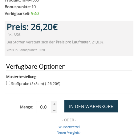
Produkt:
MM-4505
Bonuspunkte:
10
Verfügbarkeit:
9.40
Preis:
26,20€
inkl. USt.
Bei Stoffen versteht sich der
Preis pro Laufmeter
. 21,83€
Preis in Bonuspunkte: 328
Verfügbare Optionen
Musterbestellung:
Stoffprobe (5x8cm) (-26,20€)
Menge:
- ODER -
Wunschzettel
Neuer Vergleich