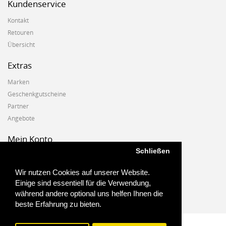
Kundenservice
Kontakt
Retouren
Übersicht
Extras
Marken
Geschenkgutscheine
Partner
Angebote
Mein Konto
Schließen
Mein Konto
Auftragshistorie
Wir nutzen Cookies auf unserer Website.
Wunschzettel
Einige sind essentiell für die Verwendung,
Newsletter
während andere optional uns helfen Ihnen die
beste Erfahrung zu bieten.