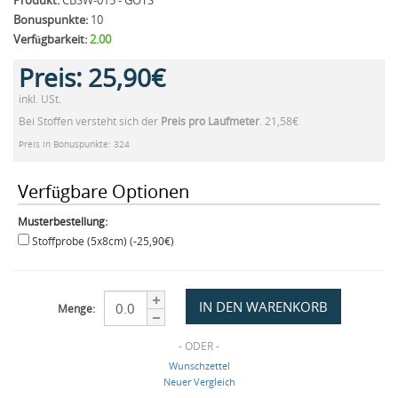
Produkt:
CBSW-015 - GOTS
Bonuspunkte:
10
Verfügbarkeit:
2.00
Preis:
25,90€
inkl. USt.
Bei Stoffen versteht sich der
Preis pro Laufmeter
. 21,58€
Preis in Bonuspunkte: 324
Verfügbare Optionen
Musterbestellung:
Stoffprobe (5x8cm) (-25,90€)
Menge:
- ODER -
Wunschzettel
Neuer Vergleich