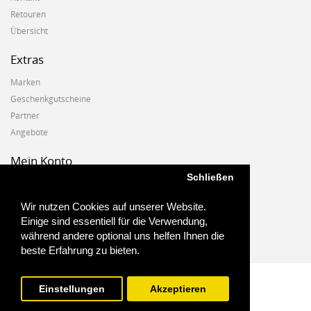
Retouren
Übersicht
Extras
Marken
Geschenkgutscheine
Partner
Angebote
Mein Konto
Schließen
Mein Konto
Auftragshistorie
Wir nutzen Cookies auf unserer Website.
Wunschzettel
Einige sind essentiell für die Verwendung,
Newsletter
während andere optional uns helfen Ihnen die
beste Erfahrung zu bieten.
Einstellungen
Akzeptieren
Biostoffe.at - 2025