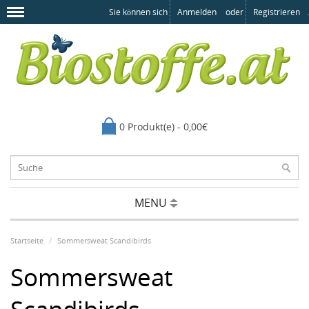
Sie können sich
Anmelden
oder
Registrieren
.
0 Produkt(e) - 0,00€
MENU
Startseite
Sommersweat Scandibirds
Sommersweat