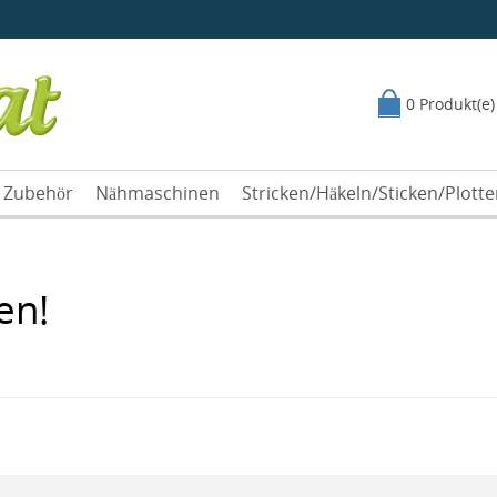
0 Produkt(e)
Zubehör
Nähmaschinen
Stricken/Häkeln/Sticken/Plott
en!