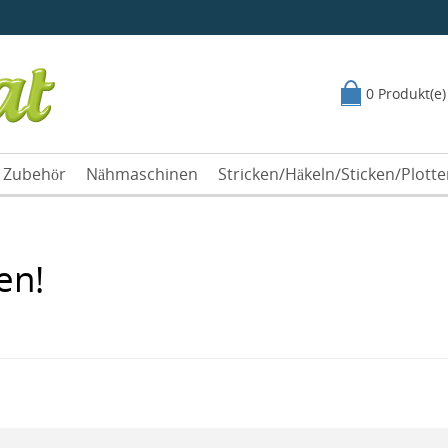
0 Produkt(e)
Zubehör
Nähmaschinen
Stricken/Häkeln/Sticken/Plott
en!