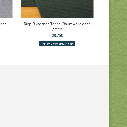
reen
Ripp-Bündchen Tencel/Baumwolle deep
Reststück 3
green
Int
29,75€
IN DEN WARENKORB
IN