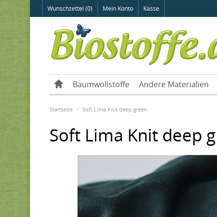
Wunschzettel (0)
Mein Konto
Kasse
Baumwollstoffe
Andere Materialien
Startseite
Soft Lima Knit deep green
Soft Lima Knit deep 