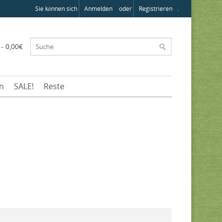
Sie können sich
Anmelden
oder
Registrieren
.
 - 0,00€
en
SALE!
Reste