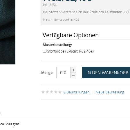
inkl. USt.
Bei Stoffen versteht sich der
Preis pro Laufmeter
. 27,
Preis in Bonuspunkte: 405
Verfügbare Optionen
Musterbestellung:
Stoffprobe (5x8cm) (-32,40€)
Menge:
0 Beurteilungen.
|
Neue Beurteilung
)
ca. 290 g/m²