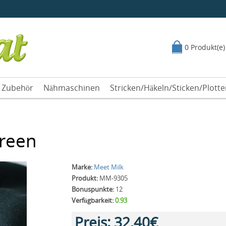
0 Produkt(e)
Zubehör
Nähmaschinen
Stricken/Häkeln/Sticken/Plott
green
Marke:
Meet Milk
Produkt:
MM-9305
Bonuspunkte:
12
Verfügbarkeit:
0.93
Preis:
32,40€