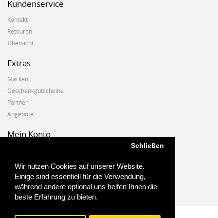
Kundenservice
Kontakt
Retouren
Übersicht
Extras
Marken
Geschenkgutscheine
Partner
Angebote
Mein Konto
Schließen
Mein Konto
Auftragshistorie
Wir nutzen Cookies auf unserer Website.
Wunschzettel
Einige sind essentiell für die Verwendung,
Newsletter
während andere optional uns helfen Ihnen die
beste Erfahrung zu bieten.