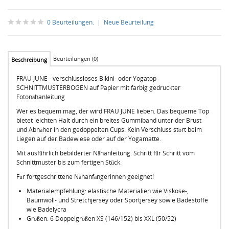
0 Beurteilungen.
|
Neue Beurteilung
Beurteilungen (0)
Beschreibung
FRAU JUNE - verschlussloses Bikini- oder Yogatop
SCHNITTMUSTERBOGEN auf Papier mit farbig gedruckter
Fotonähanleitung
Wer es bequem mag, der wird FRAU JUNE lieben. Das bequeme Top
bietet leichten Halt durch ein breites Gummiband unter der Brust
und Abnäher in den gedoppelten Cups. Kein Verschluss stört beim
Liegen auf der Badewiese oder auf der Yogamatte.
Mit ausführlich bebilderter Nähanleitung. Schritt für Schritt vom
Schnittmuster bis zum fertigen Stück.
Für fortgeschrittene Nähanfängerinnen geeignet!
Materialempfehlung: elastische Materialien wie Viskose-,
Baumwoll- und Stretchjersey oder Sportjersey sowie Badestoffe
wie Badelycra
Größen: 6 Doppelgrößen XS (146/152) bis XXL (50/52)