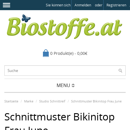
Sie können sich
Anmelden
oder
Registrieren
.
0 Produkt(e) - 0,00€
MENU
Startseite
Marke
Studio Schnittreif
Schnittmuster Bikinitop Frau June
Schnittmuster Bikinitop