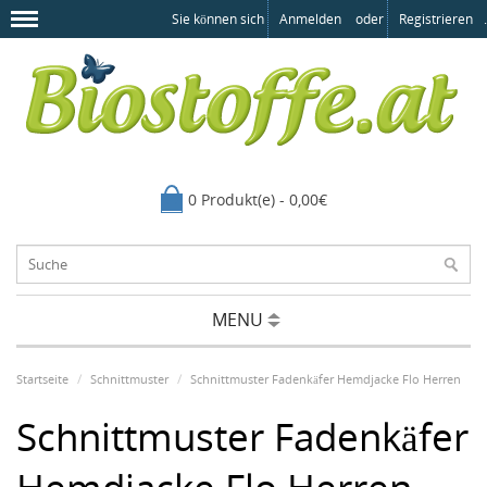
Sie können sich
Anmelden
oder
Registrieren
.
0 Produkt(e) - 0,00€
MENU
Startseite
Schnittmuster
Schnittmuster Fadenkäfer Hemdjacke Flo Herren
Schnittmuster Fadenkäfer