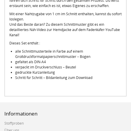
führen dich Schritt für Schritt durch den gesamten Prozess. Du wirst
erstaunt sein, wie einfach es ist, etwas Eigenes zu erschaffen.
Mit einer Nahtzugabe von 1 cm im Schnitt enthalten, kannst du sofort
loslegen.
Und das Beste daran? Zu diesem Schnittmuster gibt es ein
detailliertes Näh-Video zur Hemdjacke auf dem Fadenkäfer-YouTube
Kanal!
Dieses Set enthält :
alle Schnittmusterteile in Farbe auf einem
Großdruckformatpapierschnittmuster – Bogen
gefaltet als DIN-A4
verpackt im Druckverschluss – Beutel
gedruckte Kurzanleitung
Schritt für Schritt – Bildanleitung zum Download
Informationen
Stoffproben
Über uns