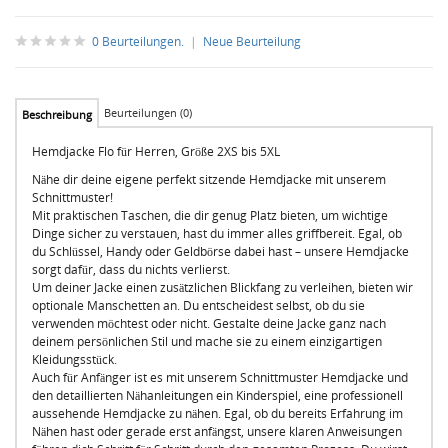
0 Beurteilungen.
|
Neue Beurteilung
Beurteilungen (0)
Beschreibung
Hemdjacke Flo für Herren, Größe 2XS bis 5XL
Nähe dir deine eigene perfekt sitzende Hemdjacke mit unserem
Schnittmuster!
Mit praktischen Taschen, die dir genug Platz bieten, um wichtige
Dinge sicher zu verstauen, hast du immer alles griffbereit. Egal, ob
du Schlüssel, Handy oder Geldbörse dabei hast – unsere Hemdjacke
sorgt dafür, dass du nichts verlierst.
Um deiner Jacke einen zusätzlichen Blickfang zu verleihen, bieten wir
optionale Manschetten an. Du entscheidest selbst, ob du sie
verwenden möchtest oder nicht. Gestalte deine Jacke ganz nach
deinem persönlichen Stil und mache sie zu einem einzigartigen
Kleidungsstück.
Auch für Anfänger ist es mit unserem Schnittmuster Hemdjacke und
den detaillierten Nähanleitungen ein Kinderspiel, eine professionell
aussehende Hemdjacke zu nähen. Egal, ob du bereits Erfahrung im
Nähen hast oder gerade erst anfängst, unsere klaren Anweisungen