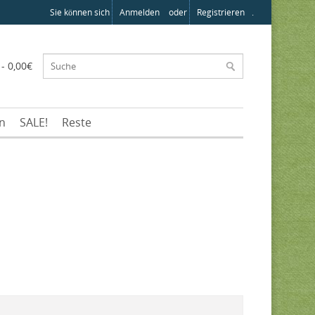
Sie können sich
Anmelden
oder
Registrieren
.
 - 0,00€
en
SALE!
Reste