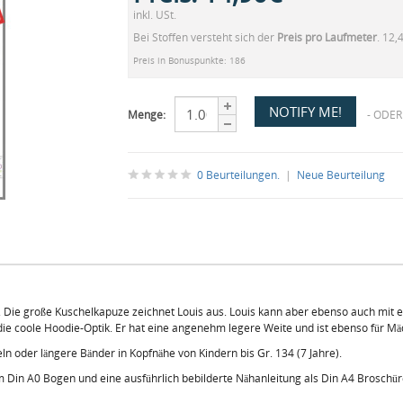
inkl. USt.
Bei Stoffen versteht sich der
Preis pro Laufmeter
. 12,
Preis in Bonuspunkte: 186
Menge:
- ODER
0 Beurteilungen.
|
Neue Beurteilung
ils. Die große Kuschelkapuze zeichnet Louis aus. Louis kann aber ebenso auch m
ie coole Hoodie-Optik. Er hat eine angenehm legere Weite und ist ebenso für 
ln oder längere Bänder in Kopfnähe von Kindern bis Gr. 134 (7 Jahre).
em Din A0 Bogen und eine ausführlich bebilderte Nähanleitung als Din A4 Broschür