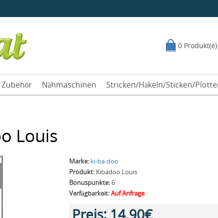
0 Produkt(e)
Zubehör
Nähmaschinen
Stricken/Häkeln/Sticken/Plott
o Louis
Marke:
ki-ba-doo
Produkt:
Kibadoo Louis
Bonuspunkte:
6
Verfügbarkeit:
Auf Anfrage
Preis:
14,90€