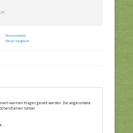
42€
Wunschzettel
 -
Neuer Vergleich
it einem warmen Kragen genäht werden. Die abgerundete
Mädchen/Damen nähbar.
e .