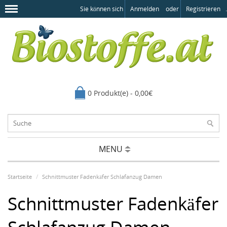
Sie können sich
Anmelden
oder
Registrieren
.
0 Produkt(e) - 0,00€
MENU
Startseite
Schnittmuster Fadenkäfer Schlafanzug Damen
Schnittmuster Fadenkäfer