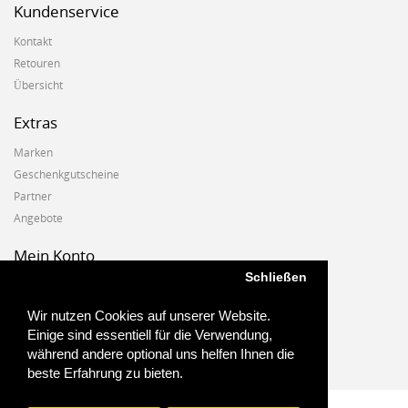
Kundenservice
Kontakt
Retouren
Übersicht
Extras
Marken
Geschenkgutscheine
Partner
Angebote
Mein Konto
Schließen
Mein Konto
Auftragshistorie
Wir nutzen Cookies auf unserer Website.
Wunschzettel
Einige sind essentiell für die Verwendung,
Newsletter
während andere optional uns helfen Ihnen die
beste Erfahrung zu bieten.