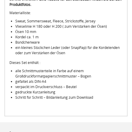
Produktfotos.
Materialliste:
Sweat, Sommersweat, Fleece, Strickstoffe, Jersey
Vlieselinie H 180 oder H 200 ( zum Verstärken der Ösen)
Ösen 10 mm
Kordel ca. 1 m
Bündchenware
ein kleines Stückchen Leder (oder SnapPap) für die Kordelenden
oder zum Verstärken der Ösen
Dieses Set enthält :
alle Schnittmusterteile in Farbe auf einem
Großdruckformatpapierschnittmuster – Bogen
gefaltet als DIN-A4
verpackt im Druckverschluss – Beutel
gedruckte Kurzanleitung
Schritt für Schritt – Bildanleitung zum Download