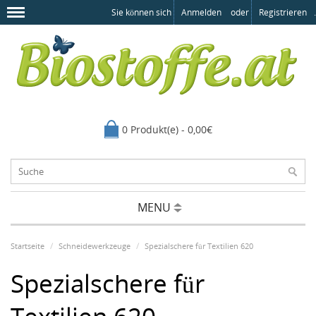
Sie können sich
Anmelden
oder
Registrieren
.
0 Produkt(e) - 0,00€
MENU
Startseite
Schneidewerkzeuge
Spezialschere für Textilien 620
Spezialschere für