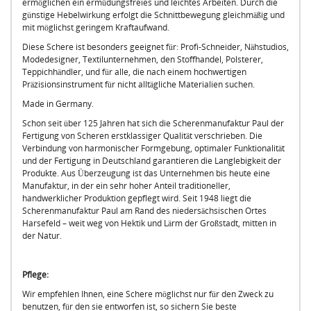
ermöglichen ein ermüdungsfreies und leichtes Arbeiten. Durch die
günstige Hebelwirkung erfolgt die Schnittbewegung gleichmäßig und
mit möglichst geringem Kraftaufwand.
Diese Schere ist besonders geeignet für: Profi-Schneider, Nähstudios,
Modedesigner, Textilunternehmen, den Stoffhandel, Polsterer,
Teppichhändler, und für alle, die nach einem hochwertigen
Präzisionsinstrument für nicht alltägliche Materialien suchen.
Made in Germany.
Schon seit über 125 Jahren hat sich die Scherenmanufaktur Paul der
Fertigung von Scheren erstklassiger Qualität verschrieben. Die
Verbindung von harmonischer Formgebung, optimaler Funktionalität
und der Fertigung in Deutschland garantieren die Langlebigkeit der
Produkte. Aus Überzeugung ist das Unternehmen bis heute eine
Manufaktur, in der ein sehr hoher Anteil traditioneller,
handwerklicher Produktion gepflegt wird. Seit 1948 liegt die
Scherenmanufaktur Paul am Rand des niedersächsischen Ortes
Harsefeld – weit weg von Hektik und Lärm der Großstadt, mitten in
der Natur.
Pflege:
Wir empfehlen Ihnen, eine Schere möglichst nur für den Zweck zu
benutzen, für den sie entworfen ist, so sichern Sie beste