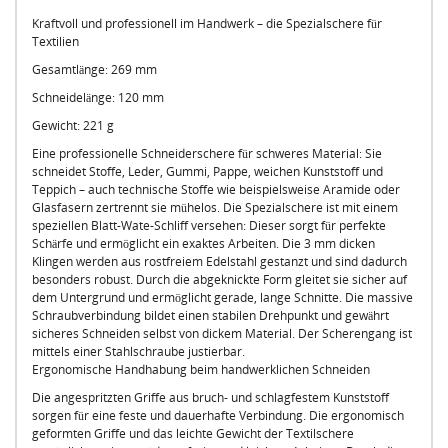
Kraftvoll und professionell im Handwerk – die Spezialschere für
Textilien
Gesamtlänge: 269 mm
Schneidelänge: 120 mm
Gewicht: 221 g
Eine professionelle Schneiderschere für schweres Material: Sie
schneidet Stoffe, Leder, Gummi, Pappe, weichen Kunststoff und
Teppich – auch technische Stoffe wie beispielsweise Aramide oder
Glasfasern zertrennt sie mühelos. Die Spezialschere ist mit einem
speziellen Blatt-Wate-Schliff versehen: Dieser sorgt für perfekte
Schärfe und ermöglicht ein exaktes Arbeiten. Die 3 mm dicken
Klingen werden aus rostfreiem Edelstahl gestanzt und sind dadurch
besonders robust. Durch die abgeknickte Form gleitet sie sicher auf
dem Untergrund und ermöglicht gerade, lange Schnitte. Die massive
Schraubverbindung bildet einen stabilen Drehpunkt und gewährt
sicheres Schneiden selbst von dickem Material. Der Scherengang ist
mittels einer Stahlschraube justierbar.
Ergonomische Handhabung beim handwerklichen Schneiden
Die angespritzten Griffe aus bruch- und schlagfestem Kunststoff
sorgen für eine feste und dauerhafte Verbindung. Die ergonomisch
geformten Griffe und das leichte Gewicht der Textilschere