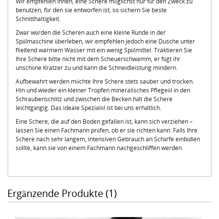
Wir empfehlen Ihnen, eine Schere möglichst nur für den Zweck zu
benutzen, für den sie entworfen ist, so sichern Sie beste
Schnitthaltigkeit.
Zwar würden die Scheren auch eine kleine Runde in der
Spülmaschine überleben, wir empfehlen jedoch eine Dusche unter
fließend warmem Wasser mit ein wenig Spülmittel. Traktieren Sie
Ihre Schere bitte nicht mit dem Scheuerschwamm, er fügt ihr
unschöne Kratzer zu und kann die Schneidleistung mindern.
Aufbewahrt werden möchte Ihre Schere stets sauber und trocken.
Hin und wieder ein kleiner Tropfen mineralisches Pflegeöl in den
Schraubenschlitz und zwischen die Becken hält die Schere
leichtgängig. Das ideale Spezialöl ist bei uns erhältlich.
Eine Schere, die auf den Boden gefallen ist, kann sich verziehen –
lassen Sie einen Fachmann prüfen, ob er sie richten kann. Falls Ihre
Schere nach sehr langem, intensiven Gebrauch an Schärfe einbüßen
sollte, kann sie von einem Fachmann nachgeschliffen werden.
Ergänzende Produkte (1)