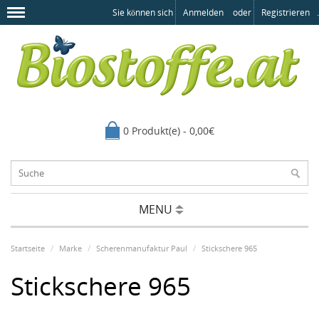
Sie können sich
Anmelden
oder
Registrieren
.
0 Produkt(e) - 0,00€
MENU
Startseite
Marke
Scherenmanufaktur Paul
Stickschere 965
Stickschere 965