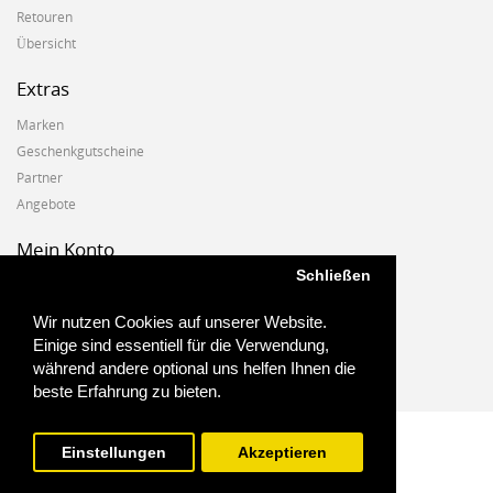
Retouren
Übersicht
Extras
Marken
Geschenkgutscheine
Partner
Angebote
Mein Konto
Schließen
Mein Konto
Auftragshistorie
Wir nutzen Cookies auf unserer Website.
Wunschzettel
Einige sind essentiell für die Verwendung,
Newsletter
während andere optional uns helfen Ihnen die
beste Erfahrung zu bieten.
Einstellungen
Akzeptieren
Biostoffe.at - 2025