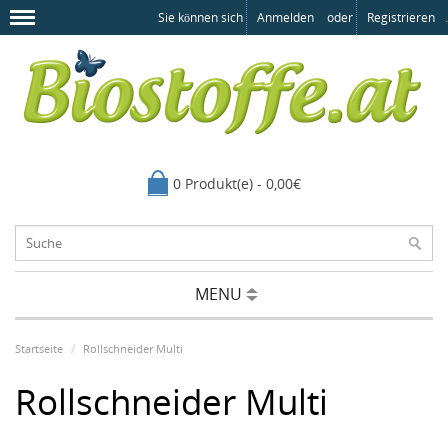
Sie können sich
Anmelden
oder
Registrieren
.
0 Produkt(e) - 0,00€
MENU
Startseite
Rollschneider Multi
Rollschneider Multi