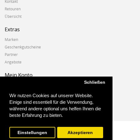
Kontakt
Retouren
Übersicht
Extras
Marken
Geschenkgutscheine
Partner
Angebote
Mein Konto
Schließen
Mein Konto
Auftragshistorie
Wir nutzen Cookies auf unserer Website.
Wunschzettel
Einige sind essentiell für die Verwendung,
Newsletter
während andere optional uns helfen Ihnen die
beste Erfahrung zu bieten.
Einstellungen
Akzeptieren
Biostoffe.at - 2025