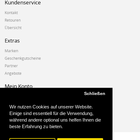
Kundenservice
Kontakt
Retouren
Übersicht
Extras
Marken
Geschenkgutscheine
Partner
Angebote
Mein Konto
Schließen
Mein Konto
Auftragshistorie
Wir nutzen Cookies auf unserer Website.
Wunschzettel
Einige sind essentiell für die Verwendung,
Newsletter
während andere optional uns helfen Ihnen die
beste Erfahrung zu bieten.