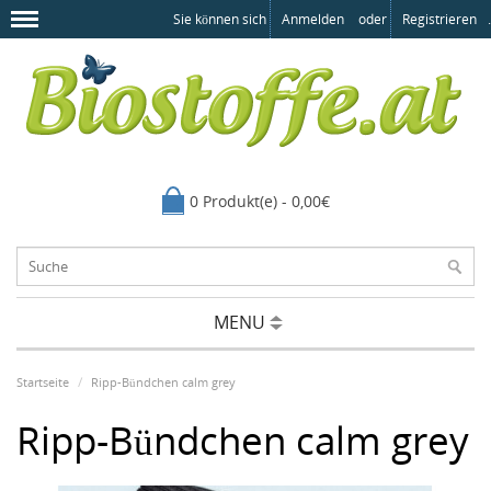
Sie können sich
Anmelden
oder
Registrieren
.
0 Produkt(e) - 0,00€
MENU
Startseite
Ripp-Bündchen calm grey
Ripp-Bündchen calm grey