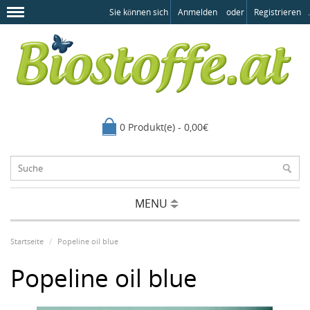
Sie können sich
Anmelden
oder
Registrieren
.
0 Produkt(e) - 0,00€
MENU
Startseite
Popeline oil blue
Popeline oil blue