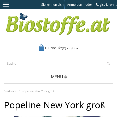
Sie können sich
Anmelden
oder
Registrieren
.
0 Produkt(e) - 0,00€
MENU
Startseite
Popeline New York groß
Popeline New York groß