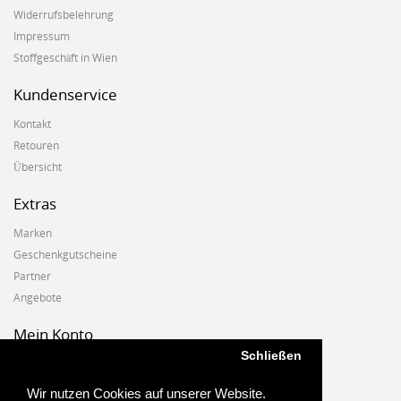
Widerrufsbelehrung
Impressum
Stoffgeschäft in Wien
Kundenservice
Kontakt
Retouren
Übersicht
Extras
Marken
Geschenkgutscheine
Partner
Angebote
Mein Konto
Schließen
Mein Konto
Auftragshistorie
Wir nutzen Cookies auf unserer Website.