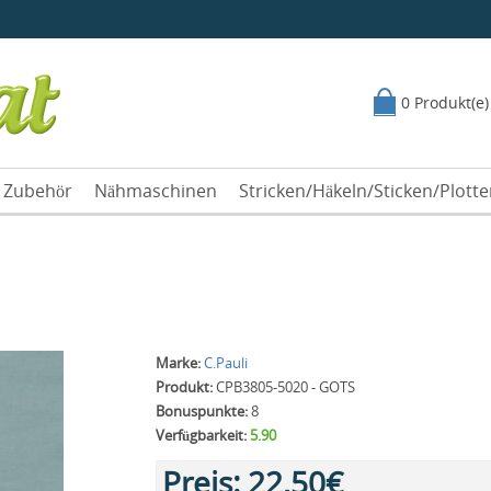
0 Produkt(e)
Zubehör
Nähmaschinen
Stricken/Häkeln/Sticken/Plott
Marke:
C.Pauli
Produkt:
CPB3805-5020 - GOTS
Bonuspunkte:
8
Verfügbarkeit:
5.90
Preis:
22,50€