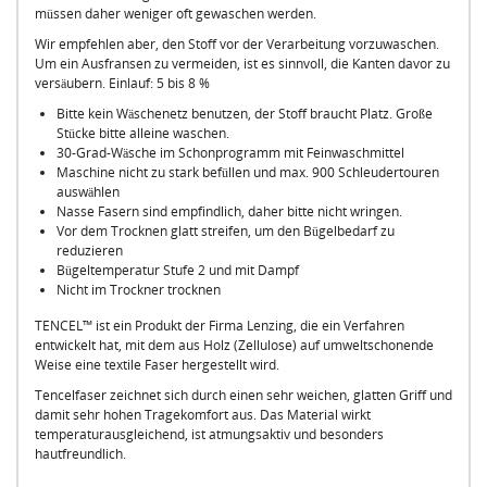
müssen daher weniger oft gewaschen werden.
Wir empfehlen aber, den Stoff vor der Verarbeitung vorzuwaschen.
Um ein Ausfransen zu vermeiden, ist es sinnvoll, die Kanten davor zu
versäubern. Einlauf: 5 bis 8 %
Bitte kein Wäschenetz benutzen, der Stoff braucht Platz. Große
Stücke bitte alleine waschen.
30-Grad-Wäsche im Schonprogramm mit Feinwaschmittel
Maschine nicht zu stark befüllen und max. 900 Schleudertouren
auswählen
Nasse Fasern sind empfindlich, daher bitte nicht wringen.
Vor dem Trocknen glatt streifen, um den Bügelbedarf zu
reduzieren
Bügeltemperatur Stufe 2 und mit Dampf
Nicht im Trockner trocknen
TENCEL™ ist ein Produkt der Firma Lenzing, die ein Verfahren
entwickelt hat, mit dem aus Holz (Zellulose) auf umweltschonende
Weise eine textile Faser hergestellt wird.
Tencelfaser zeichnet sich durch einen sehr weichen, glatten Griff und
damit sehr hohen Tragekomfort aus. Das Material wirkt
temperaturausgleichend, ist atmungsaktiv und besonders
hautfreundlich.