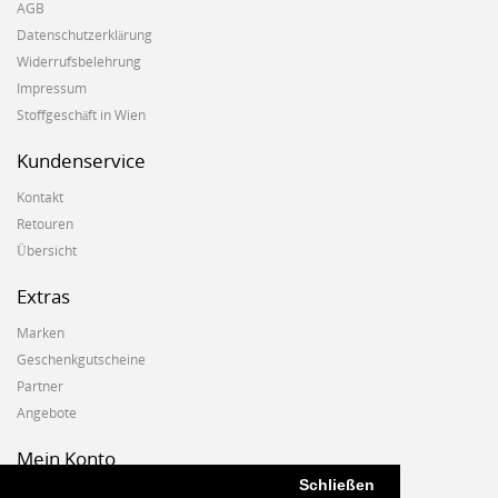
AGB
Datenschutzerklärung
Widerrufsbelehrung
Impressum
Stoffgeschäft in Wien
Kundenservice
Kontakt
Retouren
Übersicht
Extras
Marken
Geschenkgutscheine
Partner
Angebote
Mein Konto
Schließen
Mein Konto