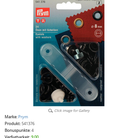
Click image for Gallery
Marke:
Prym
Produkt:
541376
Bonuspunkte:
4
Verfügbarkeit:
9.00