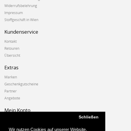
Widerrufsbelehrung
Impressum
Stoffgeschäft in Wien
Kundenservice
Kontakt
Retouren
Übersicht
Extras
Marken
Geschenkgutscheine
Partner
Angebote
Mein Konto
Schließen
Mein Konto
Auftragshistorie
Wir nutzen Cookies auf unserer Website.