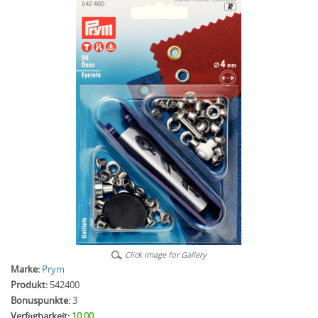
Click image for Gallery
Marke:
Prym
Produkt:
542400
Bonuspunkte:
3
Verfügbarkeit:
10.00