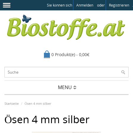
Sie können sich
Anmelden
oder
Registrieren
.
0 Produkt(e) - 0,00€
MENU
Startseite
Ösen 4 mm silber
Ösen 4 mm silber