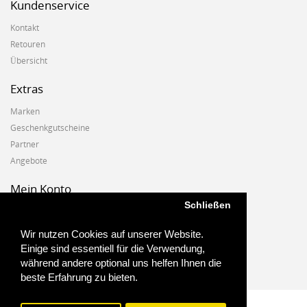
Kundenservice
Kontakt
Retouren
Übersicht
Extras
Marken
Geschenkgutscheine
Partner
Angebote
Mein Konto
Schließen
Mein Konto
Auftragshistorie
Wir nutzen Cookies auf unserer Website.
Wunschzettel
Einige sind essentiell für die Verwendung,
Newsletter
während andere optional uns helfen Ihnen die
beste Erfahrung zu bieten.