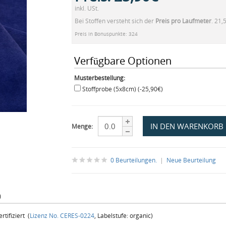
inkl. USt.
Bei Stoffen versteht sich der
Preis pro Laufmeter
. 21,
Preis in Bonuspunkte: 324
Verfügbare Optionen
Musterbestellung:
Stoffprobe (5x8cm) (-25,90€)
Menge:
0 Beurteilungen.
|
Neue Beurteilung
)
tifiziert (
Lizenz No. CERES-0224
, Labelstufe: organic)