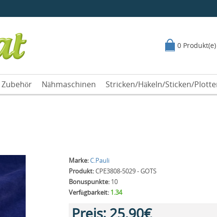
0 Produkt(e)
Zubehör
Nähmaschinen
Stricken/Häkeln/Sticken/Plott
Marke:
C.Pauli
Produkt:
CPE3808-5029 - GOTS
Bonuspunkte:
10
Verfügbarkeit:
1.34
Preis:
25,90€