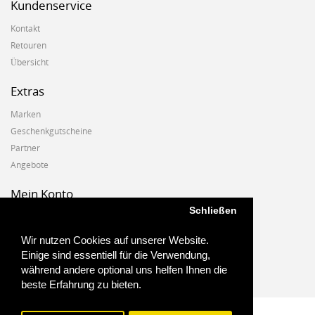
Kundenservice
Kontakt
Retouren
Übersicht
Extras
Marken
Geschenkgutscheine
Partner
Angebote
Mein Konto
Schließen
Mein Konto
Auftragshistorie
Wir nutzen Cookies auf unserer Website.
Wunschzettel
Einige sind essentiell für die Verwendung,
Newsletter
während andere optional uns helfen Ihnen die
beste Erfahrung zu bieten.